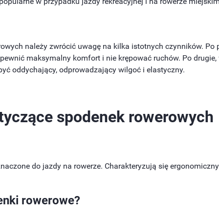
opularne w przypadku jazdy rekreacyjnej i na rowerze miejsk
wych należy zwrócić uwagę na kilka istotnych czynników. Po 
apewnić maksymalny komfort i nie krępować ruchów. Po drugie, 
yć oddychający, odprowadzający wilgoć i elastyczny.
otyczące spodenek rowerowych
eznaczone do jazdy na rowerze. Charakteryzują się ergonomic
enki rowerowe
?