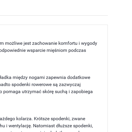
im możliwe jest zachowanie komfortu i wygody
ć odpowiednie wsparcie mięśniom podczas
wkładka między nogami zapewnia dodatkowe
Ponadto spodenki rowerowe są zazwyczaj
 co pomaga utrzymać skórę suchą i zapobiega
każdego kolarza. Krótsze spodenki, zwane
u i wentylację. Natomiast dłuższe spodenki,