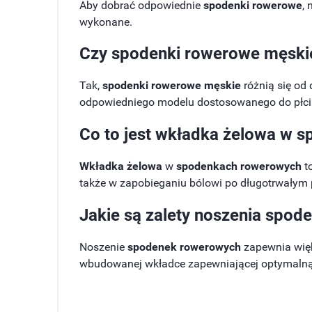
Aby dobrać odpowiednie
spodenki rowerowe
,
wykonane.
Czy
spodenki rowerowe męski
Tak,
spodenki rowerowe męskie
różnią się od
odpowiedniego modelu dostosowanego do płci
Co to jest
wkładka żelowa
w
s
Wkładka żelowa
w
spodenkach rowerowych
t
także w zapobieganiu bólowi po długotrwałym
Jakie są zalety noszenia
spode
Noszenie
spodenek rowerowych
zapewnia więk
wbudowanej wkładce zapewniającej optymaln