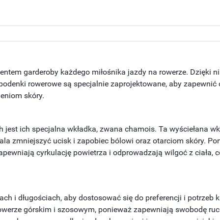
ntem garderoby każdego miłośnika jazdy na rowerze. Dzięki n
Spodenki rowerowe są specjalnie zaprojektowane, aby zapewni
ieniom skóry.
 jest ich specjalna wkładka, zwana chamois. Ta wyściełana 
ala zmniejszyć ucisk i zapobiec bólowi oraz otarciom skóry. 
pewniają cyrkulację powietrza i odprowadzają wilgoć z ciała,
ch i długościach, aby dostosować się do preferencji i potrzeb 
rowerze górskim i szosowym, ponieważ zapewniają swobodę ruch