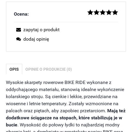
Ocena:
zapytaj o produkt
dodaj opinię
OPIS
OPINIE O PRODUKCIE (0)
Wysokie skarpety rowerowe BIKE RIDE wykonane z
oddychającego materiału, stanowią idealne wykończenie
kolarskiego stroju. Są cienkie i lekkie, przewidziane na
wiosenne i letnie temperatury. Zostały wzmocnione na
palcach oraz piętach, aby zapobiec przetarciom.
Mają też
dodatkowe ściągacze na stopach, które stabilizują je w
bucie
. Wysokość do połowy łydki to najbardziej modny
obecnie krój, a domknięte w prostokąty napisy BIKE oraz